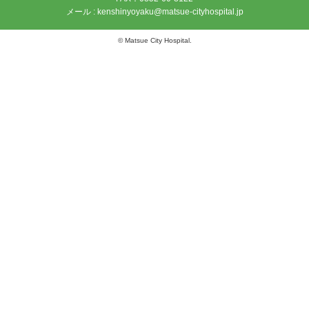
メール : kenshinyoyaku@matsue-cityhospital.jp
© Matsue City Hospital.